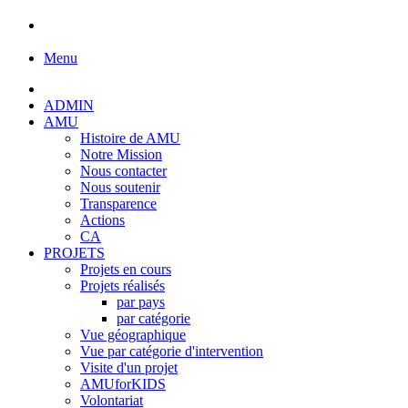
Menu
ADMIN
AMU
Histoire de AMU
Notre Mission
Nous contacter
Nous soutenir
Transparence
Actions
CA
PROJETS
Projets en cours
Projets réalisés
par pays
par catégorie
Vue géographique
Vue par catégorie d'intervention
Visite d'un projet
AMUforKIDS
Volontariat