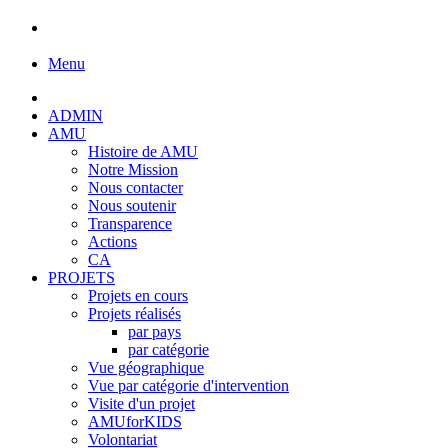
Menu
ADMIN
AMU
Histoire de AMU
Notre Mission
Nous contacter
Nous soutenir
Transparence
Actions
CA
PROJETS
Projets en cours
Projets réalisés
par pays
par catégorie
Vue géographique
Vue par catégorie d'intervention
Visite d'un projet
AMUforKIDS
Volontariat