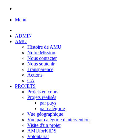
Menu
ADMIN
AMU
Histoire de AMU
Notre Mission
Nous contacter
Nous soutenir
Transparence
Actions
CA
PROJETS
Projets en cours
Projets réalisés
par pays
par catégorie
Vue géographique
Vue par catégorie d'intervention
Visite d'un projet
AMUforKIDS
Volontariat