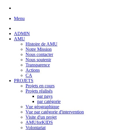
Menu
ADMIN
AMU
Histoire de AMU
Notre Mission
Nous contacter
Nous soutenir
Transparence
Actions
CA
PROJETS
Projets en cours
Projets réalisés
par pays
par catégorie
Vue géographique
Vue par catégorie d'intervention
Visite d'un projet
AMUforKIDS
Volontariat