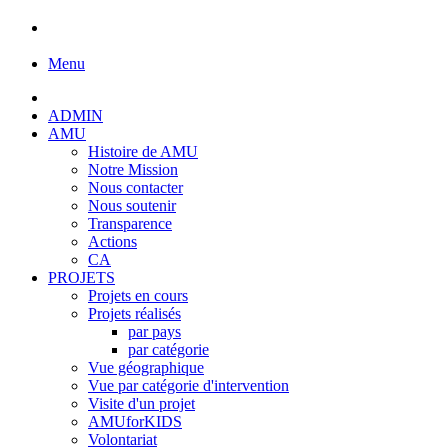
Menu
ADMIN
AMU
Histoire de AMU
Notre Mission
Nous contacter
Nous soutenir
Transparence
Actions
CA
PROJETS
Projets en cours
Projets réalisés
par pays
par catégorie
Vue géographique
Vue par catégorie d'intervention
Visite d'un projet
AMUforKIDS
Volontariat