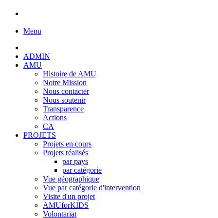
Menu
ADMIN
AMU
Histoire de AMU
Notre Mission
Nous contacter
Nous soutenir
Transparence
Actions
CA
PROJETS
Projets en cours
Projets réalisés
par pays
par catégorie
Vue géographique
Vue par catégorie d'intervention
Visite d'un projet
AMUforKIDS
Volontariat