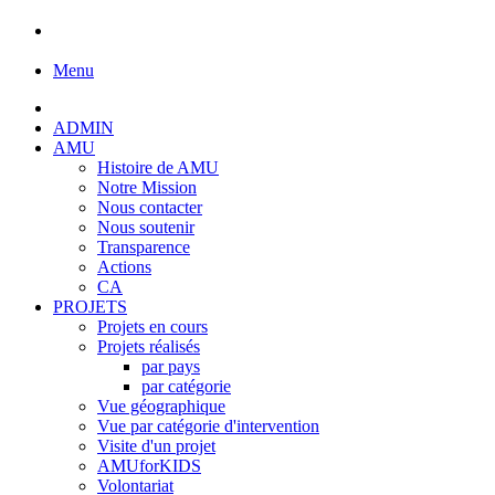
Menu
ADMIN
AMU
Histoire de AMU
Notre Mission
Nous contacter
Nous soutenir
Transparence
Actions
CA
PROJETS
Projets en cours
Projets réalisés
par pays
par catégorie
Vue géographique
Vue par catégorie d'intervention
Visite d'un projet
AMUforKIDS
Volontariat