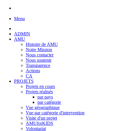
Menu
ADMIN
AMU
Histoire de AMU
Notre Mission
Nous contacter
Nous soutenir
Transparence
Actions
CA
PROJETS
Projets en cours
Projets réalisés
par pays
par catégorie
Vue géographique
Vue par catégorie d'intervention
Visite d'un projet
AMUforKIDS
Volontariat