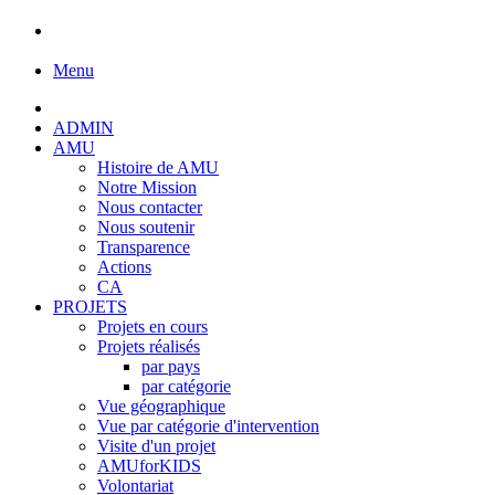
Menu
ADMIN
AMU
Histoire de AMU
Notre Mission
Nous contacter
Nous soutenir
Transparence
Actions
CA
PROJETS
Projets en cours
Projets réalisés
par pays
par catégorie
Vue géographique
Vue par catégorie d'intervention
Visite d'un projet
AMUforKIDS
Volontariat