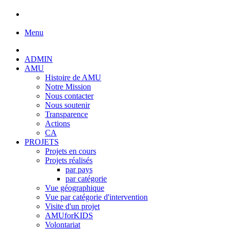
Menu
ADMIN
AMU
Histoire de AMU
Notre Mission
Nous contacter
Nous soutenir
Transparence
Actions
CA
PROJETS
Projets en cours
Projets réalisés
par pays
par catégorie
Vue géographique
Vue par catégorie d'intervention
Visite d'un projet
AMUforKIDS
Volontariat