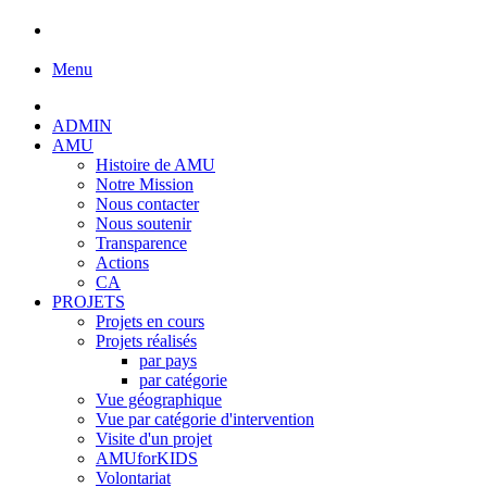
Menu
ADMIN
AMU
Histoire de AMU
Notre Mission
Nous contacter
Nous soutenir
Transparence
Actions
CA
PROJETS
Projets en cours
Projets réalisés
par pays
par catégorie
Vue géographique
Vue par catégorie d'intervention
Visite d'un projet
AMUforKIDS
Volontariat