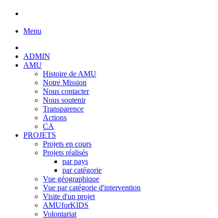
Menu
ADMIN
AMU
Histoire de AMU
Notre Mission
Nous contacter
Nous soutenir
Transparence
Actions
CA
PROJETS
Projets en cours
Projets réalisés
par pays
par catégorie
Vue géographique
Vue par catégorie d'intervention
Visite d'un projet
AMUforKIDS
Volontariat