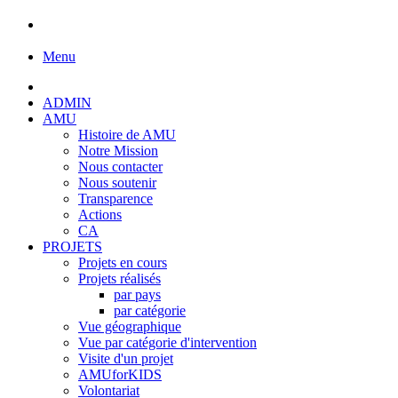
Menu
ADMIN
AMU
Histoire de AMU
Notre Mission
Nous contacter
Nous soutenir
Transparence
Actions
CA
PROJETS
Projets en cours
Projets réalisés
par pays
par catégorie
Vue géographique
Vue par catégorie d'intervention
Visite d'un projet
AMUforKIDS
Volontariat