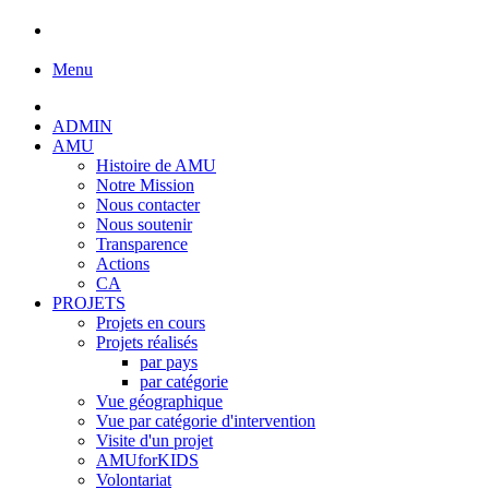
Menu
ADMIN
AMU
Histoire de AMU
Notre Mission
Nous contacter
Nous soutenir
Transparence
Actions
CA
PROJETS
Projets en cours
Projets réalisés
par pays
par catégorie
Vue géographique
Vue par catégorie d'intervention
Visite d'un projet
AMUforKIDS
Volontariat