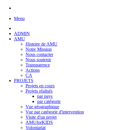
Menu
ADMIN
AMU
Histoire de AMU
Notre Mission
Nous contacter
Nous soutenir
Transparence
Actions
CA
PROJETS
Projets en cours
Projets réalisés
par pays
par catégorie
Vue géographique
Vue par catégorie d'intervention
Visite d'un projet
AMUforKIDS
Volontariat