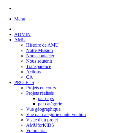
Menu
ADMIN
AMU
Histoire de AMU
Notre Mission
Nous contacter
Nous soutenir
Transparence
Actions
CA
PROJETS
Projets en cours
Projets réalisés
par pays
par catégorie
Vue géographique
Vue par catégorie d'intervention
Visite d'un projet
AMUforKIDS
Volontariat