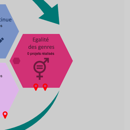
és
0 projets réalisés
és