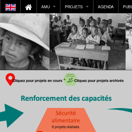
AMU
PROJETS
AGENDA
PUB
Histoire de AMU
Projets en cours
par pays
Notre Mission
Projets réalisés
par catégorie
Nous contacter
Vue géographique
Nous soutenir
Vue catégorie d'intervention
Actions
Visite d'un projet
CA
Volontariat
AMUforKIDS
0 projets réalisés