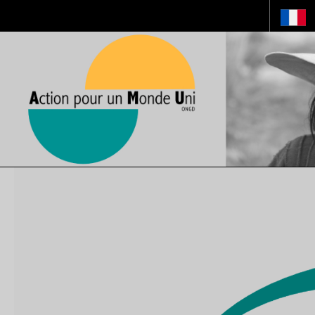
hotSpotsProAnchor