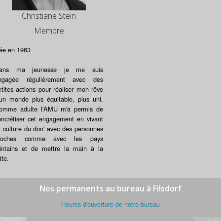
Christiane Stein
Membre
ée en 1963
ans ma jeunesse je me suis
ngagée régulièrement avec des
etites actions pour réaliser mon rêve
'un monde plus équitable, plus uni.
omme adulte l'AMU m'a permis de
oncrétiser cet engagement en vivant
la culture du don' avec des personnes
roches comme avec les pays
ointains et de mettre la main à la
âte.
Nos permanents au bureau à Filsdorf
Heures d'ouverture de notre bureau