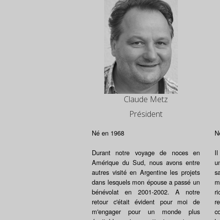
Claude Metz
Président
Né en 1968
N
Durant notre voyage de noces en
I
Amérique du Sud, nous avons entre
u
autres visité en Argentine les projets
s
dans lesquels mon épouse a passé un
m
bénévolat en 2001-2002. A notre
r
retour c'était évident pour moi de
r
m'engager pour un monde plus
c