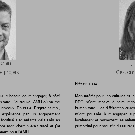
ichen
Ji
e projets
Gestionn
Née en 1994
ais le besoin de m’engager, à côté
Mon intérêt pour les cultures et 
nitaire. J’ai trouvé l’AMU où on me
RDC m’ont motivé à faire mes 
s niveaux. En 2004, Brigitte et moi,
humanitaire. Les différentes cris
te expérience par un engagement
m’ont poussée à m’engager aupr
 focalisé aux enfants délaissés en
localement et respectent les valeurs
ce mon chemin était tracé et j’ai
primordial pour moi afin d’assurer
anent pour l’AMU.