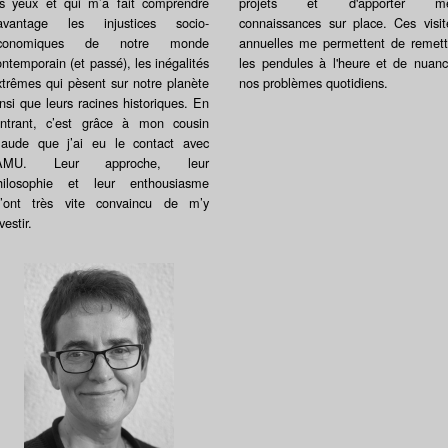
es yeux et qui m’a fait comprendre
projets et d'apporter m
avantage les injustices socio-
connaissances sur place. Ces visit
conomiques de notre monde
annuelles me permettent de remett
ontemporain (et passé), les inégalités
les pendules à l'heure et de nuanc
xtrêmes qui pèsent sur notre planète
nos problèmes quotidiens.
insi que leurs racines historiques. En
entrant, c’est grâce à mon cousin
laude que j’ai eu le contact avec
’AMU. Leur approche, leur
hilosophie et leur enthousiasme
’ont très vite convaincu de m’y
vestir.