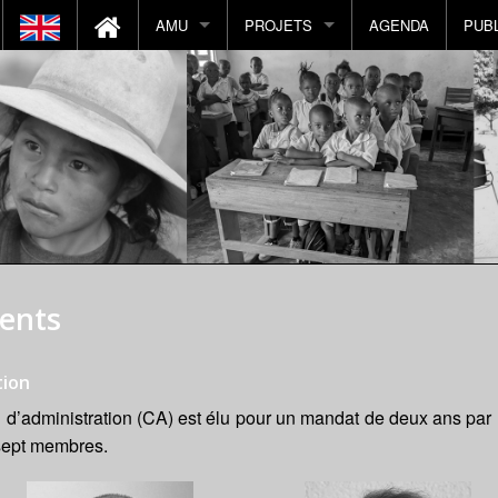
AMU
PROJETS
AGENDA
PUB
Histoire de AMU
Projets en cours
par pays
Notre Mission
Projets réalisés
par catégorie
Nous contacter
Vue géographique
Nous soutenir
Vue catégorie d'intervention
Actions
Visite d'un projet
ents
CA
Volontariat
AMUforKIDS
tion
il d’administration (CA) est élu pour un mandat de deux ans pa
 sept membres.