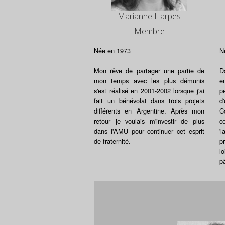
Marianne Harpes
Membre
Née en 1973
N
Mon rêve de partager une partie de
D
mon temps avec les plus démunis
e
s'est réalisé en 2001-2002 lorsque j'ai
p
fait un bénévolat dans trois projets
d
différents en Argentine. Après mon
C
retour je voulais m'investir de plus
c
dans l'AMU pour continuer cet esprit
'
de fraternité.
p
l
p