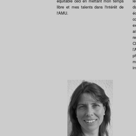
équitable ceci en mettant mon temps
l
libre et mes talents dans l'intérêt de
d
l'AMU.
é
c
e
a
r
C
l
p
m
in