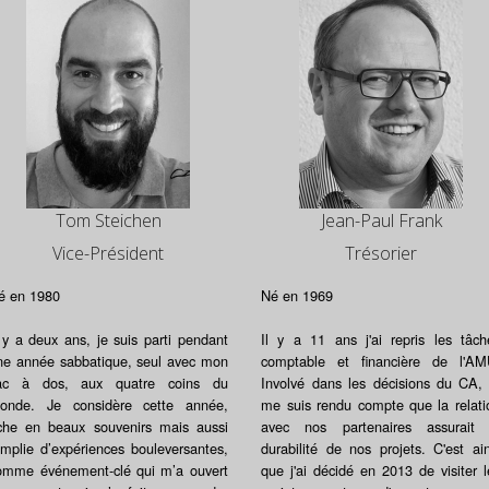
Tom Steichen
Jean-Paul Frank
Vice-Président
Trésorier
é en 1980
Né en 1969
l y a deux ans, je suis parti pendant
Il y a 11 ans j'ai repris les tâch
ne année sabbatique, seul avec mon
comptable et financière de l'AM
ac à dos, aux quatre coins du
Involvé dans les décisions du CA, 
onde. Je considère cette année,
me suis rendu compte que la relati
iche en beaux souvenirs mais aussi
avec nos partenaires assurait 
emplie d’expériences bouleversantes,
durabilité de nos projets. C'est ain
omme événement-clé qui m’a ouvert
que j'ai décidé en 2013 de visiter l