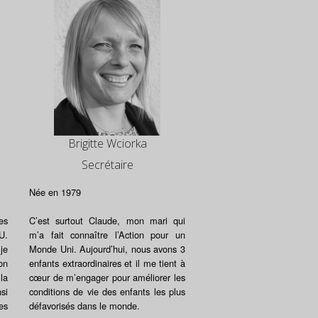
Brigitte Wciorka
Secrétaire
Née en 1979
es
C’est surtout Claude, mon mari qui
U.
m’a fait connaître l’Action pour un
je
Monde Uni. Aujourd’hui, nous avons 3
on
enfants extraordinaires et il me tient à
la
cœur de m’engager pour améliorer les
si
conditions de vie des enfants les plus
es
défavorisés dans le monde.