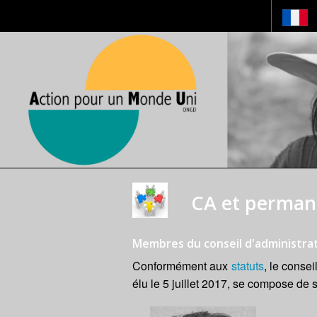
CA et perman
Membres du conseil d'administra
Conformément aux
statuts
, le conse
élu le 5 juillet 2017, se compose de