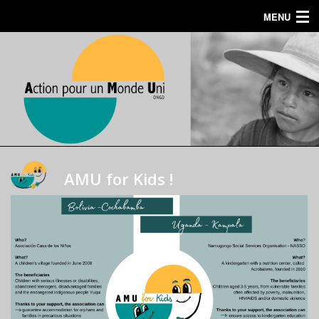
MENU
AMU for Kids !
AMU
PROJETS
AGENDA
PUBLICATIONS