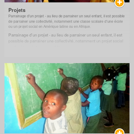
Projets
Parrainage d’un projet - au lieu de parrainer un seul enfant, il est possible
de parrainer une collectivité, notamment une classe scolaire d'une école
ou un projet social en Amérique latine ou en Afrique.
Parrainage d’un projet - au lieu de parrainer un seul enfant, il est
possible de parrainer une collectivité, notamment un projet social
en Amérique latine ou en Afrique.
Depuis quelques années, AMU a lancé une nouvelle forme de
parrainage : au lieu de parrainer un seul enfant, il est possible de
parrainer une collectivité, notamment un projet social en Amérique
latine ou en Afrique. Nous avons décidé de nous concentrer
davantage sur cette forme de parrainage d’une collectivité, qui ne
met pas un individu spécifique au centre mais qui permet à un
groupe de jeunes ou d’adolescents de bénéficier de cette aide
continue. Un système de parrainage assure une certaine
régularité et prévisibilité pour le projet concerné et peut ainsi
assurer le fonctionnement de celui-ci.
Le parrain peut choisir le projet à soutenir et recevra au moins une
fois par an des nouvelles sur ce projet ainsi que sur les enfants et