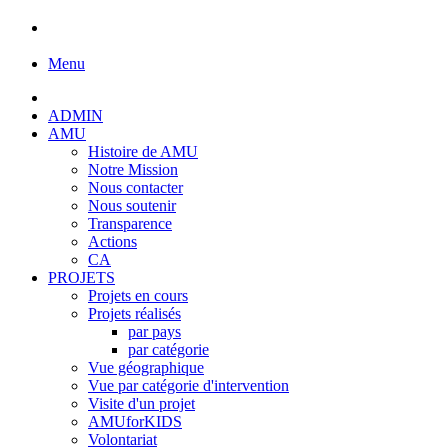
Menu
ADMIN
AMU
Histoire de AMU
Notre Mission
Nous contacter
Nous soutenir
Transparence
Actions
CA
PROJETS
Projets en cours
Projets réalisés
par pays
par catégorie
Vue géographique
Vue par catégorie d'intervention
Visite d'un projet
AMUforKIDS
Volontariat