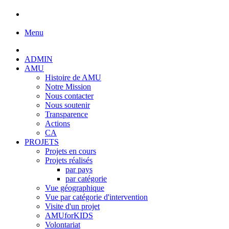
Menu
ADMIN
AMU
Histoire de AMU
Notre Mission
Nous contacter
Nous soutenir
Transparence
Actions
CA
PROJETS
Projets en cours
Projets réalisés
par pays
par catégorie
Vue géographique
Vue par catégorie d'intervention
Visite d'un projet
AMUforKIDS
Volontariat