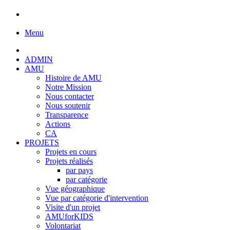
Menu
ADMIN
AMU
Histoire de AMU
Notre Mission
Nous contacter
Nous soutenir
Transparence
Actions
CA
PROJETS
Projets en cours
Projets réalisés
par pays
par catégorie
Vue géographique
Vue par catégorie d'intervention
Visite d'un projet
AMUforKIDS
Volontariat