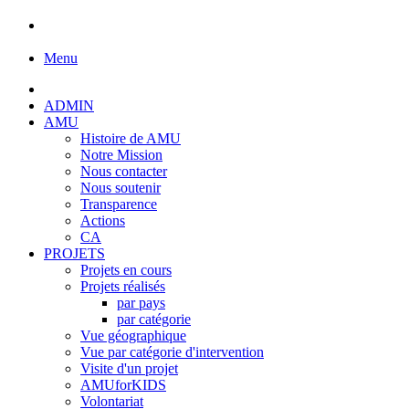
Menu
ADMIN
AMU
Histoire de AMU
Notre Mission
Nous contacter
Nous soutenir
Transparence
Actions
CA
PROJETS
Projets en cours
Projets réalisés
par pays
par catégorie
Vue géographique
Vue par catégorie d'intervention
Visite d'un projet
AMUforKIDS
Volontariat