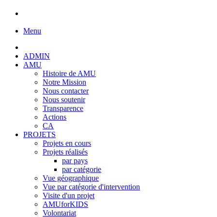
Menu
ADMIN
AMU
Histoire de AMU
Notre Mission
Nous contacter
Nous soutenir
Transparence
Actions
CA
PROJETS
Projets en cours
Projets réalisés
par pays
par catégorie
Vue géographique
Vue par catégorie d'intervention
Visite d'un projet
AMUforKIDS
Volontariat