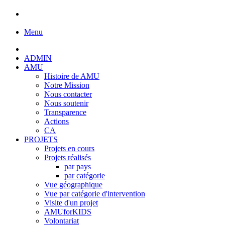
Menu
ADMIN
AMU
Histoire de AMU
Notre Mission
Nous contacter
Nous soutenir
Transparence
Actions
CA
PROJETS
Projets en cours
Projets réalisés
par pays
par catégorie
Vue géographique
Vue par catégorie d'intervention
Visite d'un projet
AMUforKIDS
Volontariat