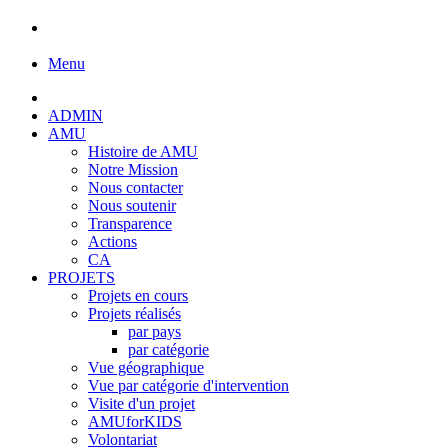
Menu
ADMIN
AMU
Histoire de AMU
Notre Mission
Nous contacter
Nous soutenir
Transparence
Actions
CA
PROJETS
Projets en cours
Projets réalisés
par pays
par catégorie
Vue géographique
Vue par catégorie d'intervention
Visite d'un projet
AMUforKIDS
Volontariat