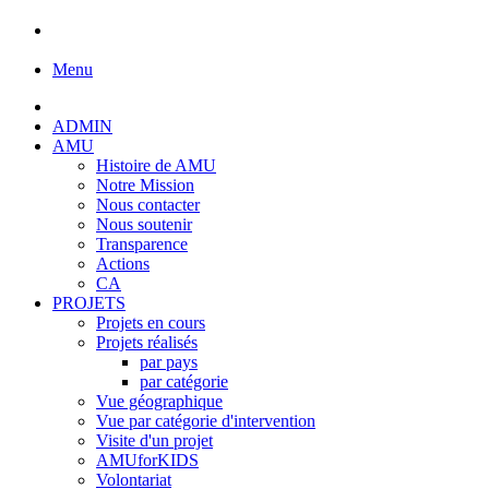
Menu
ADMIN
AMU
Histoire de AMU
Notre Mission
Nous contacter
Nous soutenir
Transparence
Actions
CA
PROJETS
Projets en cours
Projets réalisés
par pays
par catégorie
Vue géographique
Vue par catégorie d'intervention
Visite d'un projet
AMUforKIDS
Volontariat