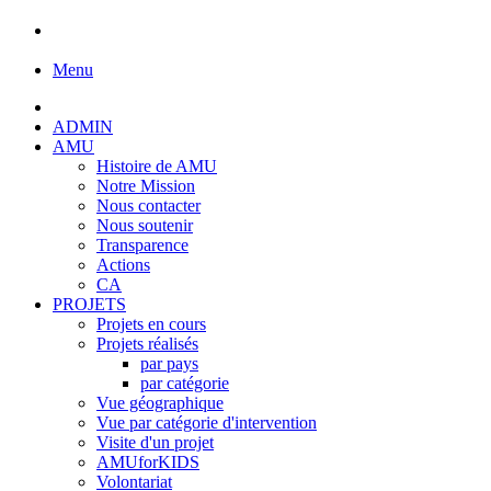
Menu
ADMIN
AMU
Histoire de AMU
Notre Mission
Nous contacter
Nous soutenir
Transparence
Actions
CA
PROJETS
Projets en cours
Projets réalisés
par pays
par catégorie
Vue géographique
Vue par catégorie d'intervention
Visite d'un projet
AMUforKIDS
Volontariat