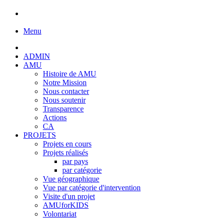
Menu
ADMIN
AMU
Histoire de AMU
Notre Mission
Nous contacter
Nous soutenir
Transparence
Actions
CA
PROJETS
Projets en cours
Projets réalisés
par pays
par catégorie
Vue géographique
Vue par catégorie d'intervention
Visite d'un projet
AMUforKIDS
Volontariat