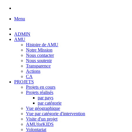
Menu
ADMIN
AMU
Histoire de AMU
Notre Mission
Nous contacter
Nous soutenir
Transparence
Actions
CA
PROJETS
Projets en cours
Projets réalisés
par pays
par catégorie
Vue géographique
Vue par catégorie d'intervention
Visite d'un projet
AMUforKIDS
Volontariat