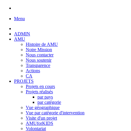
Menu
ADMIN
AMU
Histoire de AMU
Notre Mission
Nous contacter
Nous soutenir
Transparence
Actions
CA
PROJETS
Projets en cours
Projets réalisés
par pays
par catégorie
Vue géographique
Vue par catégorie d'intervention
Visite d'un projet
AMUforKIDS
Volontariat