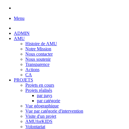
Menu
ADMIN
AMU
Histoire de AMU
Notre Mission
Nous contacter
Nous soutenir
Transparence
Actions
CA
PROJETS
Projets en cours
Projets réalisés
par pays
par catégorie
Vue géographique
Vue par catégorie d'intervention
Visite d'un projet
AMUforKIDS
Volontariat