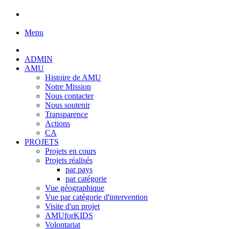
Menu
ADMIN
AMU
Histoire de AMU
Notre Mission
Nous contacter
Nous soutenir
Transparence
Actions
CA
PROJETS
Projets en cours
Projets réalisés
par pays
par catégorie
Vue géographique
Vue par catégorie d'intervention
Visite d'un projet
AMUforKIDS
Volontariat