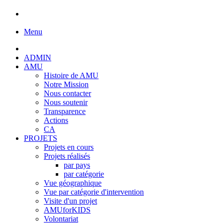
Menu
ADMIN
AMU
Histoire de AMU
Notre Mission
Nous contacter
Nous soutenir
Transparence
Actions
CA
PROJETS
Projets en cours
Projets réalisés
par pays
par catégorie
Vue géographique
Vue par catégorie d'intervention
Visite d'un projet
AMUforKIDS
Volontariat