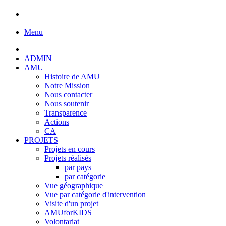
Menu
ADMIN
AMU
Histoire de AMU
Notre Mission
Nous contacter
Nous soutenir
Transparence
Actions
CA
PROJETS
Projets en cours
Projets réalisés
par pays
par catégorie
Vue géographique
Vue par catégorie d'intervention
Visite d'un projet
AMUforKIDS
Volontariat