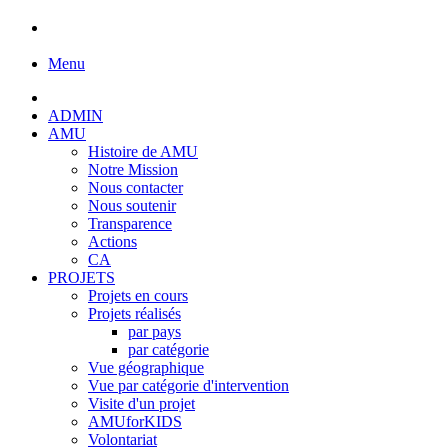
Menu
ADMIN
AMU
Histoire de AMU
Notre Mission
Nous contacter
Nous soutenir
Transparence
Actions
CA
PROJETS
Projets en cours
Projets réalisés
par pays
par catégorie
Vue géographique
Vue par catégorie d'intervention
Visite d'un projet
AMUforKIDS
Volontariat