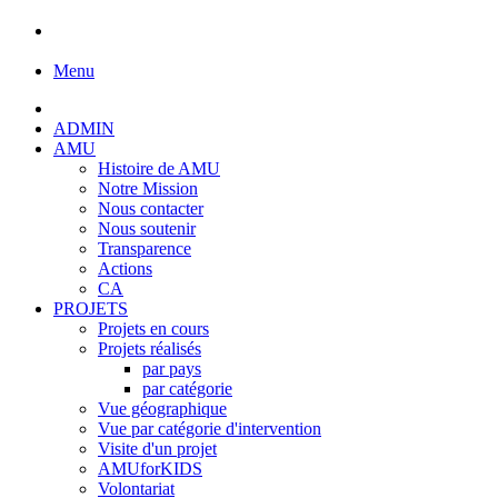
Menu
ADMIN
AMU
Histoire de AMU
Notre Mission
Nous contacter
Nous soutenir
Transparence
Actions
CA
PROJETS
Projets en cours
Projets réalisés
par pays
par catégorie
Vue géographique
Vue par catégorie d'intervention
Visite d'un projet
AMUforKIDS
Volontariat