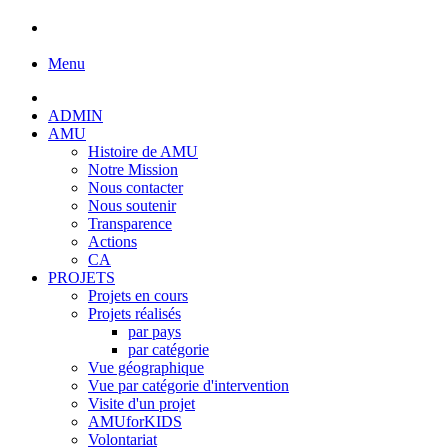
Menu
ADMIN
AMU
Histoire de AMU
Notre Mission
Nous contacter
Nous soutenir
Transparence
Actions
CA
PROJETS
Projets en cours
Projets réalisés
par pays
par catégorie
Vue géographique
Vue par catégorie d'intervention
Visite d'un projet
AMUforKIDS
Volontariat