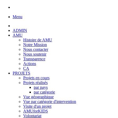
Menu
ADMIN
AMU
Histoire de AMU
Notre Mission
Nous contacter
Nous soutenir
Transparence
Actions
CA
PROJETS
Projets en cours
Projets réalisés
par pays
par catégorie
Vue géographique
Vue par catégorie d'intervention
Visite d'un projet
AMUforKIDS
Volontariat