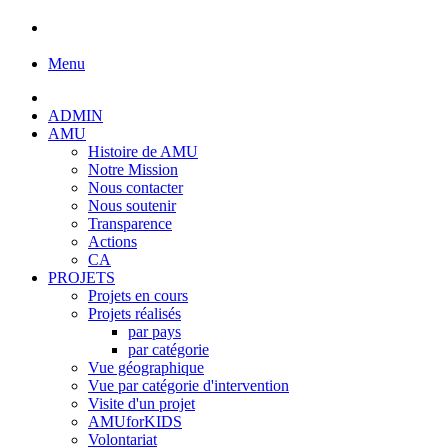
Menu
ADMIN
AMU
Histoire de AMU
Notre Mission
Nous contacter
Nous soutenir
Transparence
Actions
CA
PROJETS
Projets en cours
Projets réalisés
par pays
par catégorie
Vue géographique
Vue par catégorie d'intervention
Visite d'un projet
AMUforKIDS
Volontariat