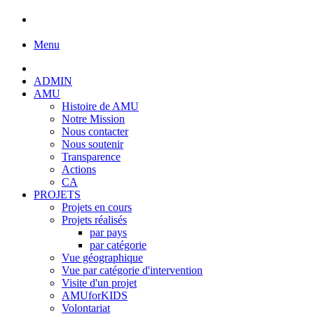
Menu
ADMIN
AMU
Histoire de AMU
Notre Mission
Nous contacter
Nous soutenir
Transparence
Actions
CA
PROJETS
Projets en cours
Projets réalisés
par pays
par catégorie
Vue géographique
Vue par catégorie d'intervention
Visite d'un projet
AMUforKIDS
Volontariat