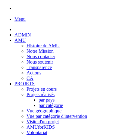
Menu
ADMIN
AMU
Histoire de AMU
Notre Mission
Nous contacter
Nous soutenir
Transparence
Actions
CA
PROJETS
Projets en cours
Projets réalisés
par pays
par catégorie
Vue géographique
Vue par catégorie d'intervention
Visite d'un projet
AMUforKIDS
Volontariat