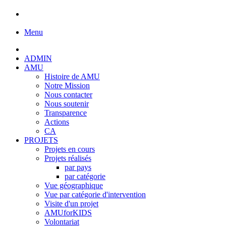
Menu
ADMIN
AMU
Histoire de AMU
Notre Mission
Nous contacter
Nous soutenir
Transparence
Actions
CA
PROJETS
Projets en cours
Projets réalisés
par pays
par catégorie
Vue géographique
Vue par catégorie d'intervention
Visite d'un projet
AMUforKIDS
Volontariat