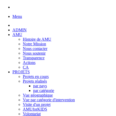
Menu
ADMIN
AMU
Histoire de AMU
Notre Mission
Nous contacter
Nous soutenir
Transparence
Actions
CA
PROJETS
Projets en cours
Projets réalisés
par pays
par catégorie
Vue géographique
Vue par catégorie d'intervention
Visite d'un projet
AMUforKIDS
Volontariat