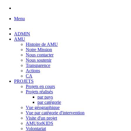
Menu
ADMIN
AMU
Histoire de AMU
Notre Mission
Nous contacter
Nous soutenir
Transparence
Actions
CA
PROJETS
Projets en cours
Projets réalisés
par pays
par catégorie
Vue géographique
Vue par catégorie d'intervention
Visite d'un projet
AMUforKIDS
Volontariat