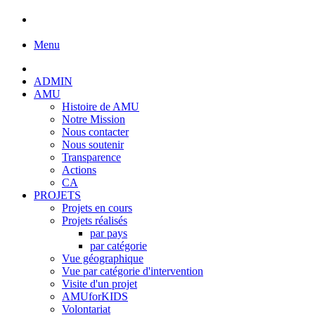
Menu
ADMIN
AMU
Histoire de AMU
Notre Mission
Nous contacter
Nous soutenir
Transparence
Actions
CA
PROJETS
Projets en cours
Projets réalisés
par pays
par catégorie
Vue géographique
Vue par catégorie d'intervention
Visite d'un projet
AMUforKIDS
Volontariat