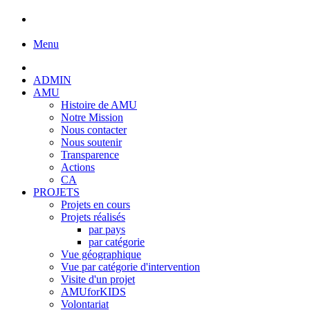
Menu
ADMIN
AMU
Histoire de AMU
Notre Mission
Nous contacter
Nous soutenir
Transparence
Actions
CA
PROJETS
Projets en cours
Projets réalisés
par pays
par catégorie
Vue géographique
Vue par catégorie d'intervention
Visite d'un projet
AMUforKIDS
Volontariat