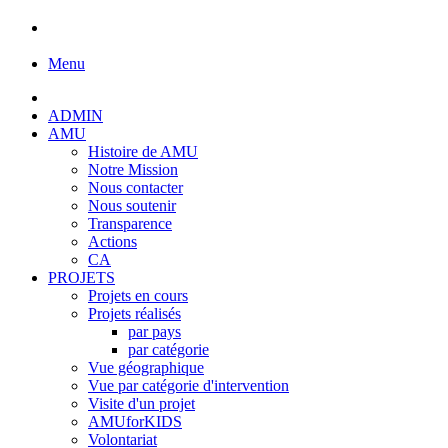
Menu
ADMIN
AMU
Histoire de AMU
Notre Mission
Nous contacter
Nous soutenir
Transparence
Actions
CA
PROJETS
Projets en cours
Projets réalisés
par pays
par catégorie
Vue géographique
Vue par catégorie d'intervention
Visite d'un projet
AMUforKIDS
Volontariat