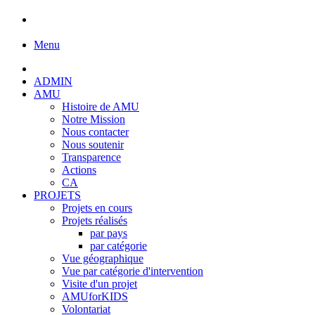
Menu
ADMIN
AMU
Histoire de AMU
Notre Mission
Nous contacter
Nous soutenir
Transparence
Actions
CA
PROJETS
Projets en cours
Projets réalisés
par pays
par catégorie
Vue géographique
Vue par catégorie d'intervention
Visite d'un projet
AMUforKIDS
Volontariat