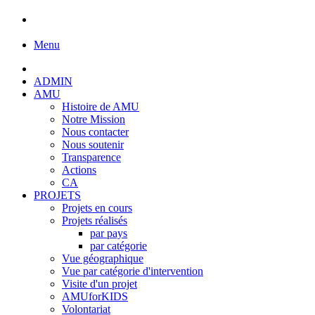
Menu
ADMIN
AMU
Histoire de AMU
Notre Mission
Nous contacter
Nous soutenir
Transparence
Actions
CA
PROJETS
Projets en cours
Projets réalisés
par pays
par catégorie
Vue géographique
Vue par catégorie d'intervention
Visite d'un projet
AMUforKIDS
Volontariat